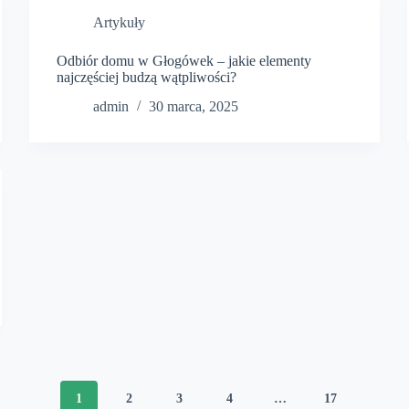
Artykuły
Odbiór domu w Głogówek – jakie elementy
najczęściej budzą wątpliwości?
admin
30 marca, 2025
1
2
3
4
…
17