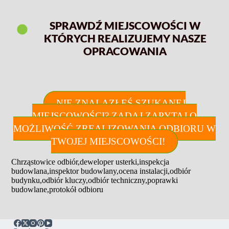
SPRAWDŹ MIEJSCOWOŚCI W
KTÓRYCH REALIZUJEMY NASZE
OPRACOWANIA
NIE ZNALAZŁEŚ SZUKANEJ
MIEJSCOWOŚCI? ZADAJ ZAPYTAJ O
MOŻLIWOŚĆ ZREALIZOWANIA ODBIORU W
TWOJEJ MIEJSCOWOŚCI!
Chrząstowice odbiór
,
deweloper usterki
,
inspekcja
budowlana
,
inspektor budowlany
,
ocena instalacji
,
odbiór
budynku
,
odbiór kluczy
,
odbiór techniczny
,
poprawki
budowlane
,
protokół odbioru