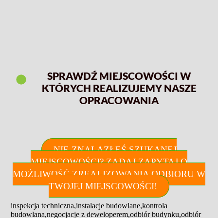
SPRAWDŹ MIEJSCOWOŚCI W
KTÓRYCH REALIZUJEMY NASZE
OPRACOWANIA
NIE ZNALAZŁEŚ SZUKANEJ
MIEJSCOWOŚCI? ZADAJ ZAPYTAJ O
MOŻLIWOŚĆ ZREALIZOWANIA ODBIORU W
TWOJEJ MIEJSCOWOŚCI!
inspekcja techniczna
,
instalacje budowlane
,
kontrola
budowlana
,
negocjacje z deweloperem
,
odbiór budynku
,
odbiór