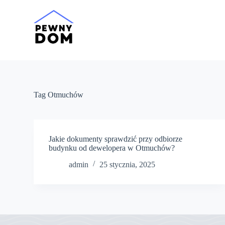
P
r
z
e
j
d
ź
d
o
t
Tag
Otmuchów
r
e
ś
c
i
Jakie dokumenty sprawdzić przy odbiorze
budynku od dewelopera w Otmuchów?
admin
25 stycznia, 2025