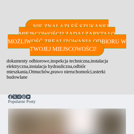
NIE ZNALAZŁEŚ SZUKANEJ
MIEJSCOWOŚCI? ZADAJ ZAPYTAJ O
MOŻLIWOŚĆ ZREALIZOWANIA ODBIORU W
TWOJEJ MIEJSCOWOŚCI!
dokumenty odbiorowe
,
inspekcja techniczna
,
instalacja
elektryczna
,
instalacja hydrauliczna
,
odbiór
mieszkania
,
Otmuchów
,
prawo nieruchomości
,
usterki
budowlane
Popularne Posty