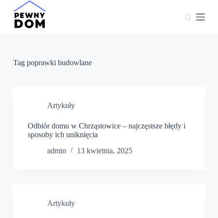
P
r
z
e
j
d
ź
Tag
poprawki budowlane
d
o
t
r
e
Artykuły
ś
c
Odbiór domu w Chrząstowice – najczęstsze błędy i
i
sposoby ich uniknięcia
admin
13 kwietnia, 2025
Artykuły