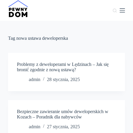
P
r
z
e
j
d
ź
Tag
nowa ustawa deweloperska
d
o
t
r
e
Problemy z deweloperami w Lędzinach – Jak się
ś
bronić zgodnie z nową ustawą?
c
admin
28 stycznia, 2025
i
Bezpieczne zawieranie umów deweloperskich w
Kozach – Poradnik dla nabywców
admin
27 stycznia, 2025