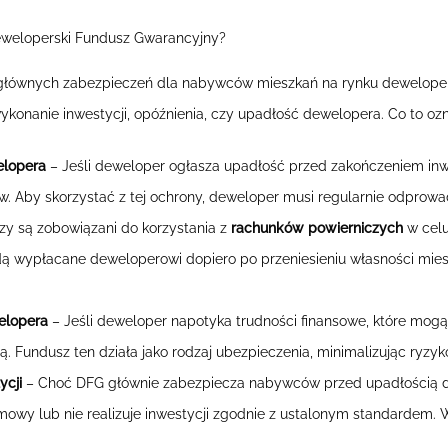
weloperski Fundusz Gwarancyjny?
 głównych zabezpieczeń dla nabywców mieszkań na rynku deweloper
ykonanie inwestycji, opóźnienia, czy upadłość dewelopera. Co to 
elopera
– Jeśli deweloper ogłasza upadłość przed zakończeniem inw
Aby skorzystać z tej ochrony, deweloper musi regularnie odprowad
y są zobowiązani do korzystania z
rachunków powierniczych
w celu
dą wypłacane deweloperowi dopiero po przeniesieniu własności mies
elopera
– Jeśli deweloper napotyka trudności finansowe, które mogą
. Fundusz ten działa jako rodzaj ubezpieczenia, minimalizując ryzyk
ycji
– Choć DFG głównie zabezpiecza nabywców przed upadłością d
umowy lub nie realizuje inwestycji zgodnie z ustalonym standarde