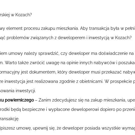
skiej w Kozach?
y element procesu zakupu mieszkania. Aby transakcja była w pełni
knąć problemów związanych z deweloperem i inwestycją w Kozach?
iem umowy należy sprawdzić, czy deweloper ma doświadczenie na r
em. Warto także zwrócić uwagę na opinie innych nabywców i poszukać
formacyjny jest dokumentem, który deweloper musi przekazać nab
że inwestycja jest realizowana zgodnie z obietnicami. W prospekcie
wania inwestycji.
nku powierniczego
– Zanim zdecydujesz się na zakup mieszkania, upew
środki będą bezpieczne i wypłacone deweloperowi dopiero po przenies
ransakcję.
iszesz umowę, upewnij się, że deweloper posiada wszystkie wymag