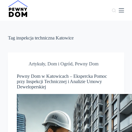
P
r
z
e
j
d
ź
Tag
inspekcja techniczna Katowice
d
o
t
r
e
Artykuły
,
Dom i Ogród
,
Pewny Dom
ś
c
Pewny Dom w Katowicach – Ekspercka Pomoc
i
przy Inspekcji Technicznej i Analizie Umowy
Deweloperskiej