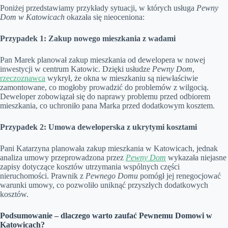
Poniżej przedstawiamy przykłady sytuacji, w których usługa
Pewny
Dom w Katowicach
okazała się nieoceniona:
Przypadek 1: Zakup nowego mieszkania z wadami
Pan Marek planował zakup mieszkania od dewelopera w nowej
inwestycji w centrum Katowic. Dzięki usłudze
Pewny Dom
,
rzeczoznawca
wykrył, że okna w mieszkaniu są niewłaściwie
zamontowane, co mogłoby prowadzić do problemów z wilgocią.
Deweloper zobowiązał się do naprawy problemu przed odbiorem
mieszkania, co uchroniło pana Marka przed dodatkowym kosztem.
Przypadek 2: Umowa deweloperska z ukrytymi kosztami
Pani Katarzyna planowała zakup mieszkania w Katowicach, jednak
analiza umowy przeprowadzona przez
Pewny Dom
wykazała niejasne
zapisy dotyczące kosztów utrzymania wspólnych części
nieruchomości. Prawnik z
Pewnego Domu
pomógł jej renegocjować
warunki umowy, co pozwoliło uniknąć przyszłych dodatkowych
kosztów.
Podsumowanie – dlaczego warto zaufać Pewnemu Domowi w
Katowicach?