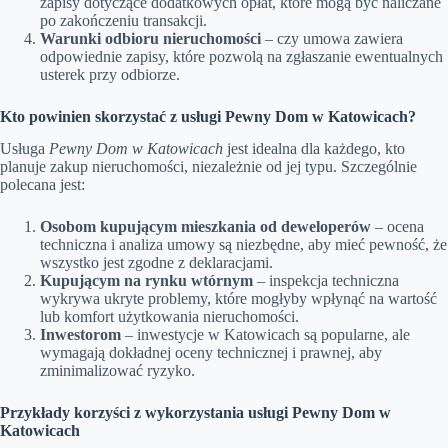
zapisy dotyczące dodatkowych opłat, które mogą być naliczane
po zakończeniu transakcji.
Warunki odbioru nieruchomości
– czy umowa zawiera
odpowiednie zapisy, które pozwolą na zgłaszanie ewentualnych
usterek przy odbiorze.
Kto powinien skorzystać z usługi Pewny Dom w Katowicach?
Usługa
Pewny Dom w Katowicach
jest idealna dla każdego, kto
planuje zakup nieruchomości, niezależnie od jej typu. Szczególnie
polecana jest:
Osobom kupującym mieszkania od deweloperów
– ocena
techniczna i analiza umowy są niezbędne, aby mieć pewność, że
wszystko jest zgodne z deklaracjami.
Kupującym na rynku wtórnym
– inspekcja techniczna
wykrywa ukryte problemy, które mogłyby wpłynąć na wartość
lub komfort użytkowania nieruchomości.
Inwestorom
– inwestycje w Katowicach są popularne, ale
wymagają dokładnej oceny technicznej i prawnej, aby
zminimalizować ryzyko.
Przykłady korzyści z wykorzystania usługi Pewny Dom w
Katowicach