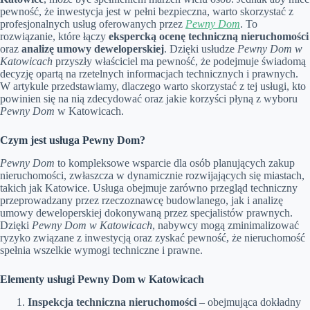
pewność, że inwestycja jest w pełni bezpieczna, warto skorzystać z
profesjonalnych usług oferowanych przez
Pewny Dom
. To
rozwiązanie, które łączy
ekspercką ocenę techniczną nieruchomości
oraz
analizę umowy deweloperskiej
. Dzięki usłudze
Pewny Dom w
Katowicach
przyszły właściciel ma pewność, że podejmuje świadomą
decyzję opartą na rzetelnych informacjach technicznych i prawnych.
W artykule przedstawiamy, dlaczego warto skorzystać z tej usługi, kto
powinien się na nią zdecydować oraz jakie korzyści płyną z wyboru
Pewny Dom
w Katowicach.
Czym jest usługa Pewny Dom?
Pewny Dom
to kompleksowe wsparcie dla osób planujących zakup
nieruchomości, zwłaszcza w dynamicznie rozwijających się miastach,
takich jak Katowice. Usługa obejmuje zarówno przegląd techniczny
przeprowadzany przez rzeczoznawcę budowlanego, jak i analizę
umowy deweloperskiej dokonywaną przez specjalistów prawnych.
Dzięki
Pewny Dom w Katowicach
, nabywcy mogą zminimalizować
ryzyko związane z inwestycją oraz zyskać pewność, że nieruchomość
spełnia wszelkie wymogi techniczne i prawne.
Elementy usługi Pewny Dom w Katowicach
Inspekcja techniczna nieruchomości
– obejmująca dokładny