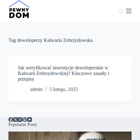
P
r
z
e
j
d
ź
Tag
deweloperzy Kalwaria Zebrzydowska
d
o
t
r
e
Jak weryfikować inwestycje deweloperskie w
ś
Kalwarii Zebrzydowskiej? Kluczowe zasady i
c
przepisy
i
admin
5 lutego, 2025
Popularne Posty