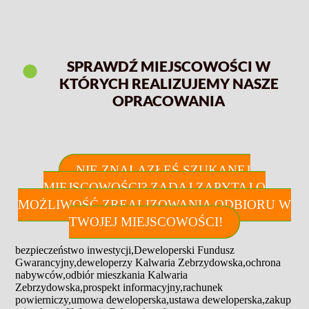
SPRAWDŹ MIEJSCOWOŚCI W
KTÓRYCH REALIZUJEMY NASZE
OPRACOWANIA
NIE ZNALAZŁEŚ SZUKANEJ
MIEJSCOWOŚCI? ZADAJ ZAPYTAJ O
MOŻLIWOŚĆ ZREALIZOWANIA ODBIORU W
TWOJEJ MIEJSCOWOŚCI!
bezpieczeństwo inwestycji
,
Deweloperski Fundusz
Gwarancyjny
,
deweloperzy Kalwaria Zebrzydowska
,
ochrona
nabywców
,
odbiór mieszkania Kalwaria
Zebrzydowska
,
prospekt informacyjny
,
rachunek
powierniczy
,
umowa deweloperska
,
ustawa deweloperska
,
zakup