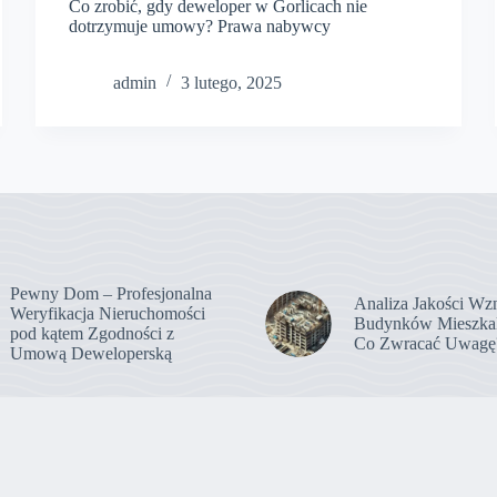
Co zrobić, gdy deweloper w Gorlicach nie
dotrzymuje umowy? Prawa nabywcy
admin
3 lutego, 2025
Pewny Dom – Profesjonalna
Analiza Jakości Wz
Weryfikacja Nieruchomości
Budynków Mieszka
pod kątem Zgodności z
Co Zwracać Uwagę
Umową Deweloperską