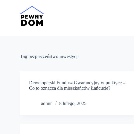
P
r
z
e
j
d
ź
d
o
t
Tag
bezpieczeństwo inwestycji
r
e
ś
c
i
Deweloperski Fundusz Gwarancyjny w praktyce –
Co to oznacza dla mieszkańców Łańcucie?
admin
8 lutego, 2025