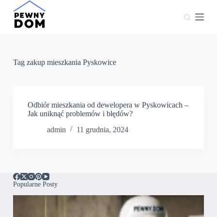
P
r
z
e
j
d
ź
Tag
zakup mieszkania Pyskowice
d
o
t
r
e
Odbiór mieszkania od dewelopera w Pyskowicach –
ś
Jak uniknąć problemów i błędów?
c
admin
11 grudnia, 2024
i
Popularne Posty