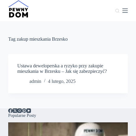
P
r
z
e
j
d
ź
Tag
zakup mieszkania Brzesko
d
o
t
r
e
Ustawa deweloperska a ryzyko przy zakupie
ś
mieszkania w Brzesku – Jak się zabezpieczyć?
c
admin
4 lutego, 2025
i
Popularne Posty