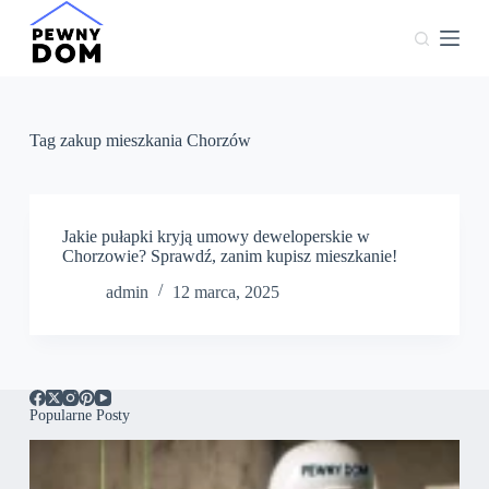
P
r
z
e
j
d
ź
Tag
zakup mieszkania Chorzów
d
o
t
r
e
Jakie pułapki kryją umowy deweloperskie w
ś
Chorzowie? Sprawdź, zanim kupisz mieszkanie!
c
admin
12 marca, 2025
i
Popularne Posty