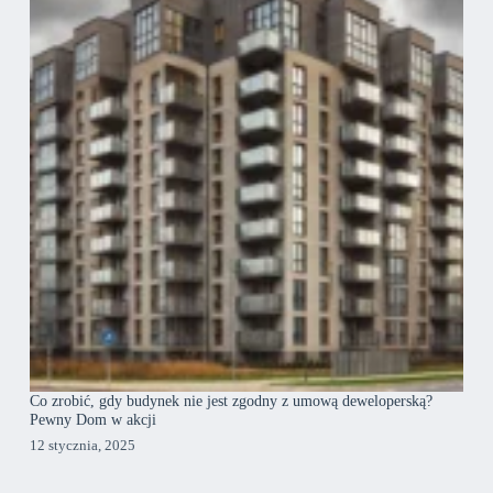
Co zrobić, gdy budynek nie jest zgodny z umową deweloperską?
Pewny Dom w akcji
12 stycznia, 2025