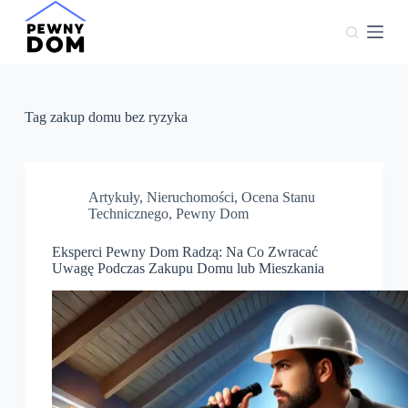
P
r
z
e
j
d
ź
Tag
zakup domu bez ryzyka
d
o
t
r
e
Artykuły
,
Nieruchomości
,
Ocena Stanu
ś
Technicznego
,
Pewny Dom
c
i
Eksperci Pewny Dom Radzą: Na Co Zwracać
Uwagę Podczas Zakupu Domu lub Mieszkania