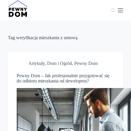
P
r
z
e
j
d
ź
Tag
weryfikacja mieszkania z umową
d
o
t
r
e
Artykuły
,
Dom i Ogród
,
Pewny Dom
ś
c
Pewny Dom – Jak profesjonalnie przygotować się
i
do odbioru mieszkania od dewelopera?