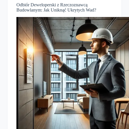
Odbiór Deweloperski z Rzeczoznawcą
Budowlanym: Jak Uniknąć Ukrytych Wad?