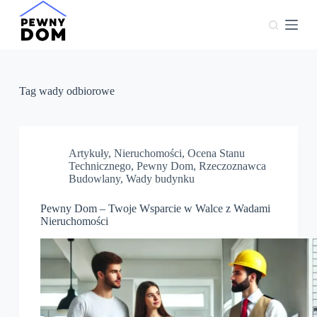
P
r
z
e
j
d
ź
Tag
wady odbiorowe
d
o
t
r
e
Artykuły
,
Nieruchomości
,
Ocena Stanu
ś
Technicznego
,
Pewny Dom
,
Rzeczoznawca
c
Budowlany
,
Wady budynku
i
Pewny Dom – Twoje Wsparcie w Walce z Wadami
Nieruchomości