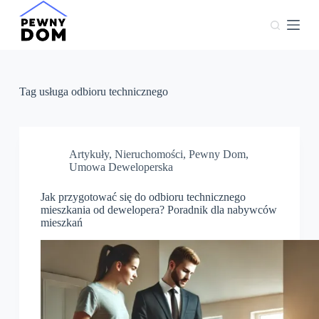
P
r
z
e
j
d
ź
Tag
usługa odbioru technicznego
d
o
t
r
e
Artykuły
,
Nieruchomości
,
Pewny Dom
,
ś
Umowa Deweloperska
c
i
Jak przygotować się do odbioru technicznego
mieszkania od dewelopera? Poradnik dla nabywców
mieszkań