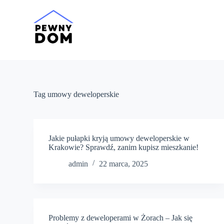
P
r
z
e
j
d
ź
d
o
t
Tag
umowy deweloperskie
r
e
ś
c
i
Jakie pułapki kryją umowy deweloperskie w
Krakowie? Sprawdź, zanim kupisz mieszkanie!
admin
22 marca, 2025
Problemy z deweloperami w Żorach – Jak się