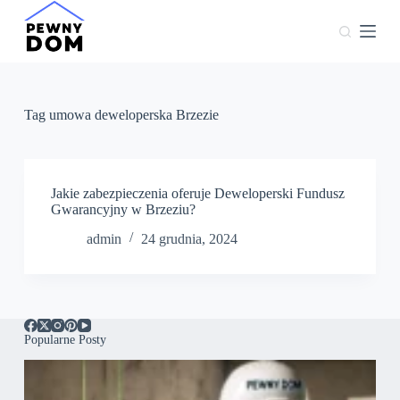
P
r
z
e
j
d
ź
Tag
umowa deweloperska Brzezie
d
o
t
r
e
Jakie zabezpieczenia oferuje Deweloperski Fundusz
ś
Gwarancyjny w Brzeziu?
c
admin
24 grudnia, 2024
i
Popularne Posty