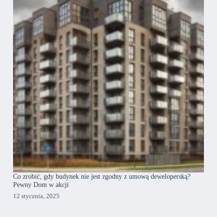
Co zrobić, gdy budynek nie jest zgodny z umową deweloperską?
Pewny Dom w akcji
12 stycznia, 2025