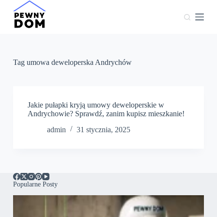
P
r
z
e
j
d
ź
Tag
umowa deweloperska Andrychów
d
o
t
r
e
Jakie pułapki kryją umowy deweloperskie w
ś
Andrychowie? Sprawdź, zanim kupisz mieszkanie!
c
admin
31 stycznia, 2025
i
Popularne Posty