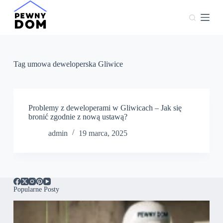
P
r
z
e
j
d
ź
Tag
umowa deweloperska Gliwice
d
o
t
r
e
Problemy z deweloperami w Gliwicach – Jak się
ś
bronić zgodnie z nową ustawą?
c
admin
19 marca, 2025
i
Popularne Posty