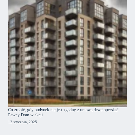
Co zrobić, gdy budynek nie jest zgodny z umową deweloperską?
Pewny Dom w akcji
12 stycznia, 2025