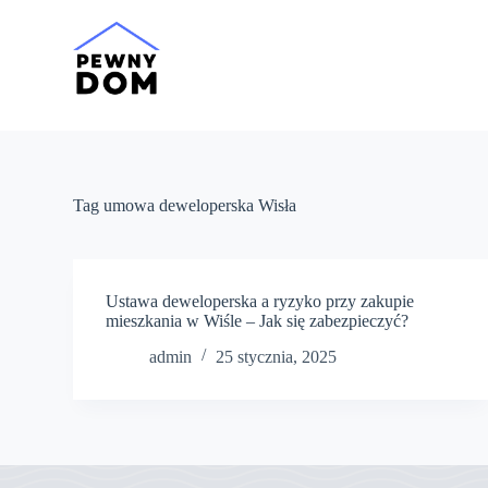
P
r
z
e
j
d
ź
d
o
t
Tag
umowa deweloperska Wisła
r
e
ś
c
i
Ustawa deweloperska a ryzyko przy zakupie
mieszkania w Wiśle – Jak się zabezpieczyć?
admin
25 stycznia, 2025