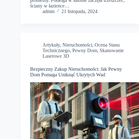
problemy. Podłoga w salonie zaczęła trzeszczeć,
ściany w łazience…
admin
21 listopada, 2024
Artykuły
,
Nieruchomości
,
Ocena Stanu
Technicznego
,
Pewny Dom
,
Skanowanie
Laserowe 3D
Bezpieczny Zakup Nieruchomości: Jak Pewny
Dom Pomaga Uniknąć Ukrytych Wad