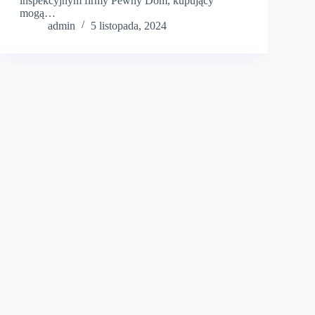
inspekcyjnym firmy Pewny Dom, kupujący
mogą…
admin
5 listopada, 2024