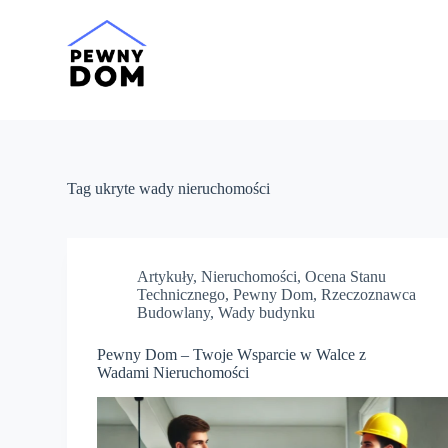
P
r
z
e
j
d
ź
d
o
t
Tag
ukryte wady nieruchomości
r
e
ś
c
i
Artykuły
,
Nieruchomości
,
Ocena Stanu
Technicznego
,
Pewny Dom
,
Rzeczoznawca
Budowlany
,
Wady budynku
Pewny Dom – Twoje Wsparcie w Walce z
Wadami Nieruchomości