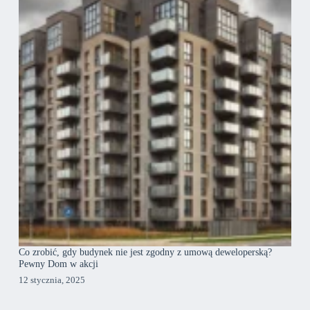
Co zrobić, gdy budynek nie jest zgodny z umową deweloperską?
Pewny Dom w akcji
12 stycznia, 2025