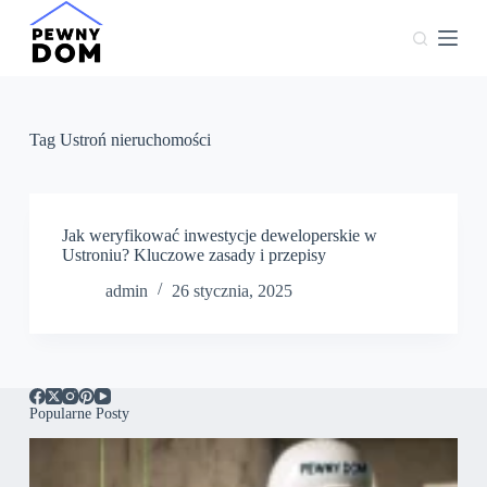
P
r
z
e
j
d
ź
Tag
Ustroń nieruchomości
d
o
t
r
e
Jak weryfikować inwestycje deweloperskie w
ś
Ustroniu? Kluczowe zasady i przepisy
c
admin
26 stycznia, 2025
i
Popularne Posty