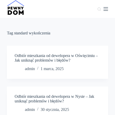
P
r
z
e
j
d
ź
Tag
standard wykończenia
d
o
t
r
e
Odbiór mieszkania od dewelopera w Oświęcimiu –
ś
Jak uniknąć problemów i błędów?
c
admin
1 marca, 2025
i
Odbiór mieszkania od dewelopera w Nysie – Jak
uniknąć problemów i błędów?
admin
30 stycznia, 2025