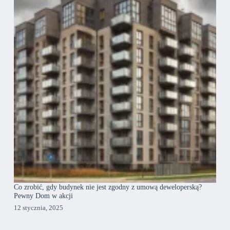
Co zrobić, gdy budynek nie jest zgodny z umową deweloperską?
Pewny Dom w akcji
12 stycznia, 2025