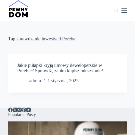
P
r
z
e
j
d
ź
Tag
sprawdzanie inwestycji Poręba
d
o
t
r
e
Jakie pułapki kryją umowy deweloperskie w
ś
Porębie? Sprawdź, zanim kupisz mieszkanie!
c
admin
1 stycznia, 2025
i
Popularne Posty