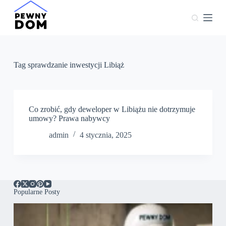
P
r
z
e
j
d
ź
Tag
sprawdzanie inwestycji Libiąż
d
o
t
r
e
Co zrobić, gdy deweloper w Libiążu nie dotrzymuje
ś
umowy? Prawa nabywcy
c
admin
4 stycznia, 2025
i
Popularne Posty