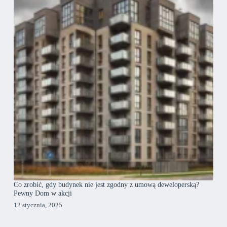
Co zrobić, gdy budynek nie jest zgodny z umową deweloperską?
Pewny Dom w akcji
12 stycznia, 2025