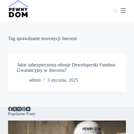
P
r
z
e
j
d
ź
Tag
sprawdzanie inwestycji Jaworze
d
o
t
r
e
Jakie zabezpieczenia oferuje Deweloperski Fundusz
ś
Gwarancyjny w Jaworzu?
c
admin
3 stycznia, 2025
i
Popularne Posty