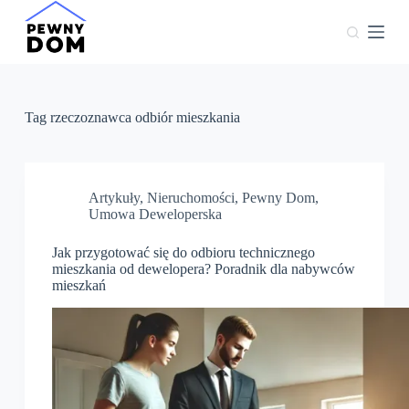
P
r
z
e
j
d
ź
Tag
rzeczoznawca odbiór mieszkania
d
o
t
r
e
Artykuły
,
Nieruchomości
,
Pewny Dom
,
ś
Umowa Deweloperska
c
i
Jak przygotować się do odbioru technicznego
mieszkania od dewelopera? Poradnik dla nabywców
mieszkań