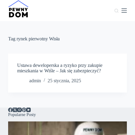
P
r
z
e
j
d
ź
Tag
rynek pierwotny Wisła
d
o
t
r
e
Ustawa deweloperska a ryzyko przy zakupie
ś
mieszkania w Wiśle – Jak się zabezpieczyć?
c
admin
25 stycznia, 2025
i
Popularne Posty