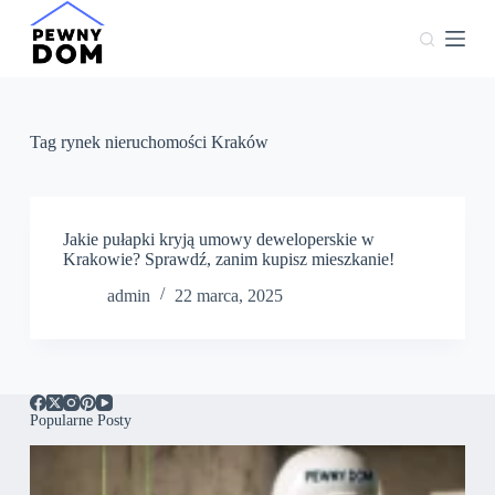
P
r
z
e
j
d
ź
Tag
rynek nieruchomości Kraków
d
o
t
r
e
Jakie pułapki kryją umowy deweloperskie w
ś
Krakowie? Sprawdź, zanim kupisz mieszkanie!
c
admin
22 marca, 2025
i
Popularne Posty