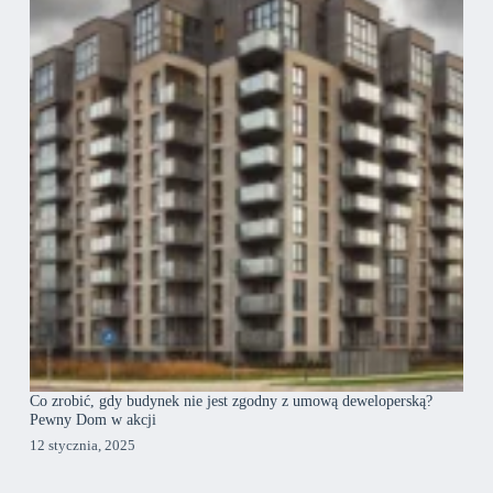
Co zrobić, gdy budynek nie jest zgodny z umową deweloperską?
Pewny Dom w akcji
12 stycznia, 2025