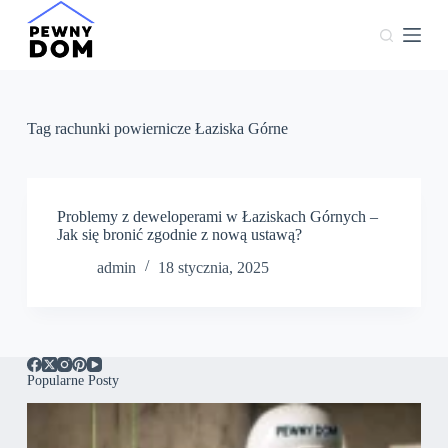
P
r
z
e
j
d
ź
Tag
rachunki powiernicze Łaziska Górne
d
o
t
r
e
Problemy z deweloperami w Łaziskach Górnych –
ś
Jak się bronić zgodnie z nową ustawą?
c
admin
18 stycznia, 2025
i
Popularne Posty