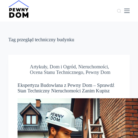
P
r
z
e
j
d
ź
Tag
przegląd techniczny budynku
d
o
t
r
e
Artykuły
,
Dom i Ogród
,
Nieruchomości
,
ś
Ocena Stanu Technicznego
,
Pewny Dom
c
i
Ekspertyza Budowlana z Pewny Dom – Sprawdź
Stan Techniczny Nieruchomości Zanim Kupisz