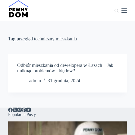
P
r
z
e
j
d
ź
Tag
przegląd techniczny mieszkania
d
o
t
r
e
Odbiór mieszkania od dewelopera w Łazach – Jak
ś
uniknąć problemów i błędów?
c
admin
31 grudnia, 2024
i
Popularne Posty