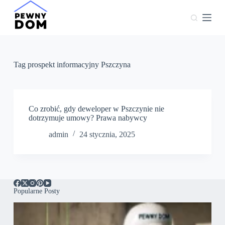
P
r
z
e
j
d
ź
Tag
prospekt informacyjny Pszczyna
d
o
t
r
e
Co zrobić, gdy deweloper w Pszczynie nie
ś
dotrzymuje umowy? Prawa nabywcy
c
admin
24 stycznia, 2025
i
Popularne Posty