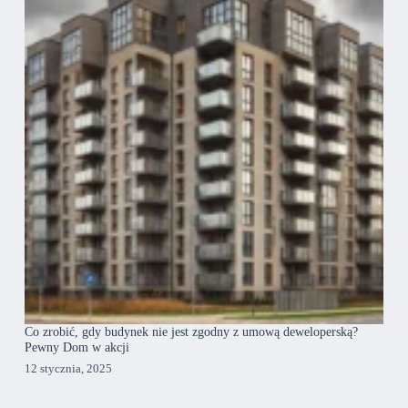
Co zrobić, gdy budynek nie jest zgodny z umową deweloperską?
Pewny Dom w akcji
12 stycznia, 2025