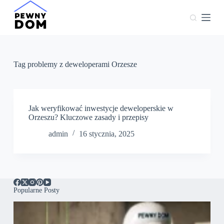
P
r
z
e
j
d
ź
Tag
problemy z deweloperami Orzesze
d
o
t
r
e
Jak weryfikować inwestycje deweloperskie w
ś
Orzeszu? Kluczowe zasady i przepisy
c
admin
16 stycznia, 2025
i
Popularne Posty