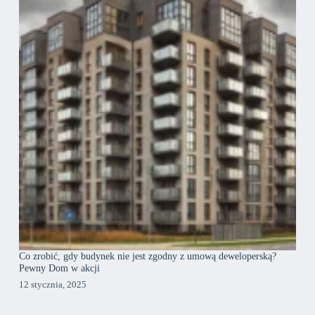
Co zrobić, gdy budynek nie jest zgodny z umową deweloperską?
Pewny Dom w akcji
12 stycznia, 2025