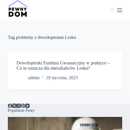
P
r
z
e
j
d
ź
Tag
problemy z deweloperami Lesko
d
o
t
r
e
Deweloperski Fundusz Gwarancyjny w praktyce –
ś
Co to oznacza dla mieszkańców Lesku?
c
admin
19 stycznia, 2025
i
Popularne Posty