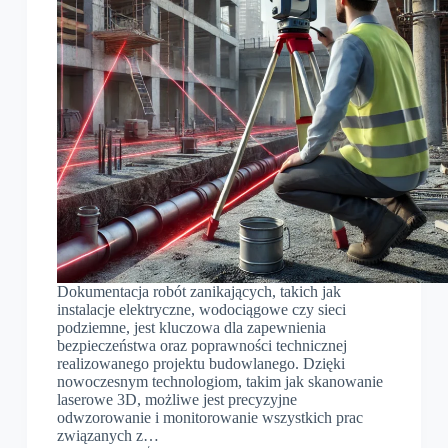
Dokumentacja robót zanikających, takich jak
instalacje elektryczne, wodociągowe czy sieci
podziemne, jest kluczowa dla zapewnienia
bezpieczeństwa oraz poprawności technicznej
realizowanego projektu budowlanego. Dzięki
nowoczesnym technologiom, takim jak skanowanie
laserowe 3D, możliwe jest precyzyjne
odwzorowanie i monitorowanie wszystkich prac
związanych z…