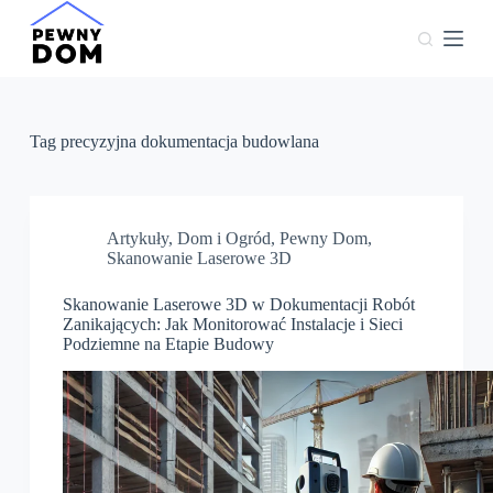
P
r
z
e
j
d
ź
Tag
precyzyjna dokumentacja budowlana
d
o
t
r
e
Artykuły
,
Dom i Ogród
,
Pewny Dom
,
ś
Skanowanie Laserowe 3D
c
i
Skanowanie Laserowe 3D w Dokumentacji Robót
Zanikających: Jak Monitorować Instalacje i Sieci
Podziemne na Etapie Budowy