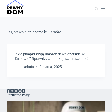
P
r
z
e
j
d
ź
Tag
prawo nieruchomości Tarnów
d
o
t
r
e
Jakie pułapki kryją umowy deweloperskie w
ś
Tarnowie? Sprawdź, zanim kupisz mieszkanie!
c
admin
2 marca, 2025
i
Popularne Posty