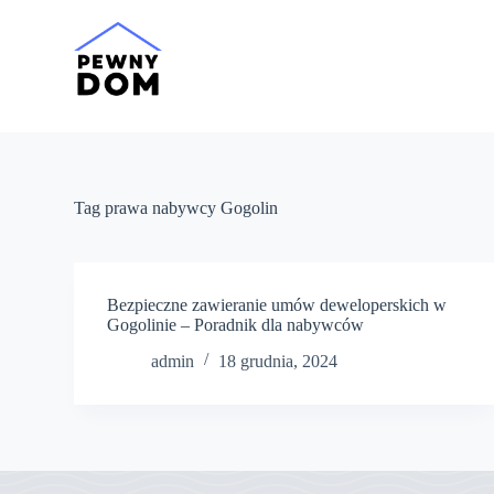
P
r
z
e
j
d
ź
d
o
t
Tag
prawa nabywcy Gogolin
r
e
ś
c
i
Bezpieczne zawieranie umów deweloperskich w
Gogolinie – Poradnik dla nabywców
admin
18 grudnia, 2024