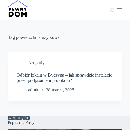
P
r
z
e
j
d
ź
Tag
powierzchnia użytkowa
d
o
t
r
e
Artykuły
ś
c
Odbiór lokalu w Byczyna – jak sprawdzić instalacje
i
przed podpisaniem protokołu?
admin
28 marca, 2025
Popularne Posty