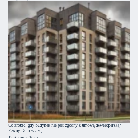
Co zrobić, gdy budynek nie jest zgodny z umową deweloperską?
Pewny Dom w akcji
12 stycznia, 2025