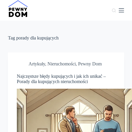
P
r
z
e
j
d
ź
Tag
porady dla kupujących
d
o
t
r
e
Artykuły
,
Nieruchomości
,
Pewny Dom
ś
c
Najczęstsze błędy kupujących i jak ich unikać –
i
Porady dla kupujących nieruchomości