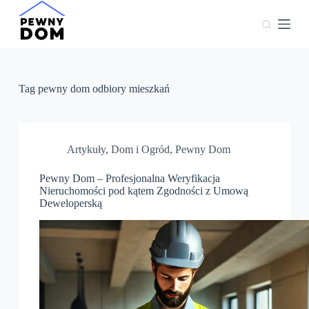
P
r
z
e
j
d
ź
Tag
pewny dom odbiory mieszkań
d
o
t
r
e
Artykuły
,
Dom i Ogród
,
Pewny Dom
ś
c
Pewny Dom – Profesjonalna Weryfikacja
i
Nieruchomości pod kątem Zgodności z Umową
Deweloperską