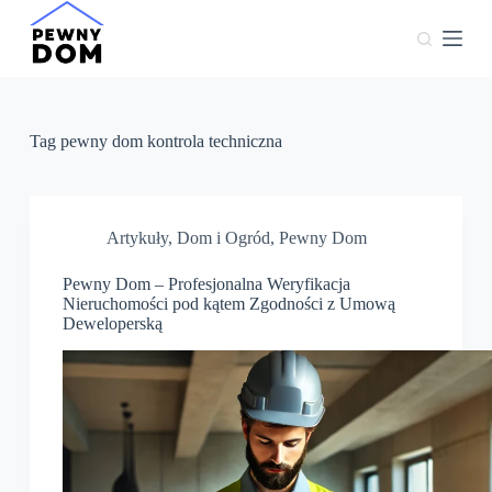
P
r
z
e
j
d
ź
Tag
pewny dom kontrola techniczna
d
o
t
r
e
Artykuły
,
Dom i Ogród
,
Pewny Dom
ś
c
Pewny Dom – Profesjonalna Weryfikacja
i
Nieruchomości pod kątem Zgodności z Umową
Deweloperską