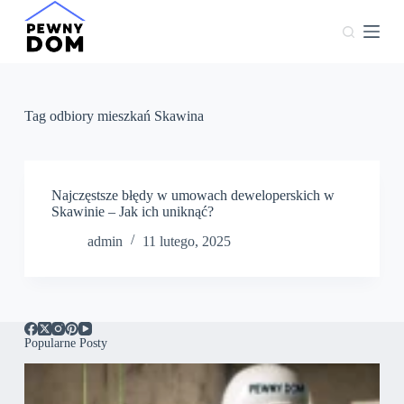
P
r
z
e
j
d
ź
Tag
odbiory mieszkań Skawina
d
o
t
r
e
Najczęstsze błędy w umowach deweloperskich w
ś
Skawinie – Jak ich uniknąć?
c
admin
11 lutego, 2025
i
Popularne Posty