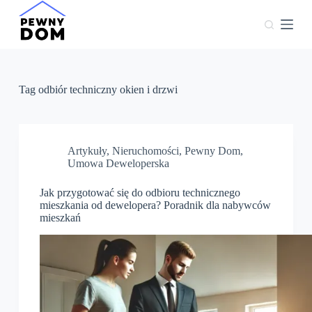
P
r
z
e
j
d
ź
Tag
odbiór techniczny okien i drzwi
d
o
t
r
e
Artykuły
,
Nieruchomości
,
Pewny Dom
,
ś
Umowa Deweloperska
c
i
Jak przygotować się do odbioru technicznego
mieszkania od dewelopera? Poradnik dla nabywców
mieszkań