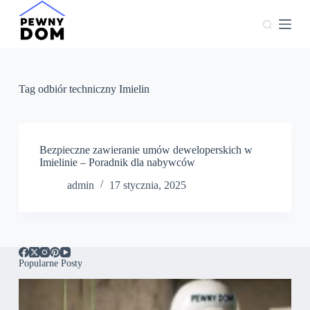
P
r
z
e
j
d
ź
Tag
odbiór techniczny Imielin
d
o
t
r
e
Bezpieczne zawieranie umów deweloperskich w
ś
Imielinie – Poradnik dla nabywców
c
admin
17 stycznia, 2025
i
Popularne Posty