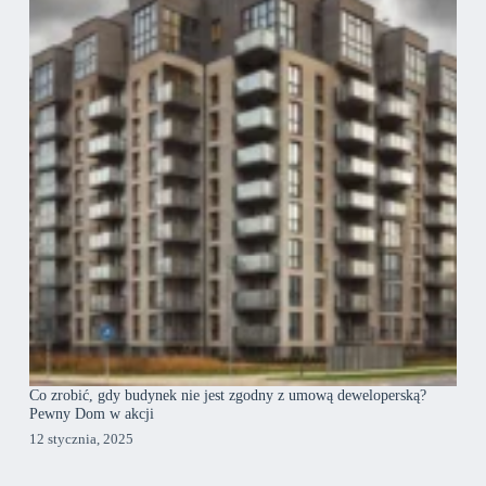
Co zrobić, gdy budynek nie jest zgodny z umową deweloperską?
Pewny Dom w akcji
12 stycznia, 2025